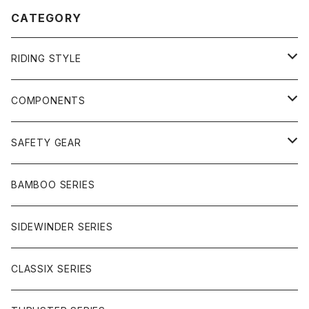
CATEGORY
RIDING STYLE
FREERIDE
COMPONENTS
SURF
GULLWING TRUCKS
SAFETY GEAR
CHARGER
CARVING
WHEELS
GLOVES
BAMBOO SERIES
REVERSE SINGLE
NINEBALLS
CRUISER
HARDWARE
SIDEWINDER SERIES
SIDEWINDER II
RACE FORMULA
PARK
CLASSIX SERIES
BUTTER SAUCE