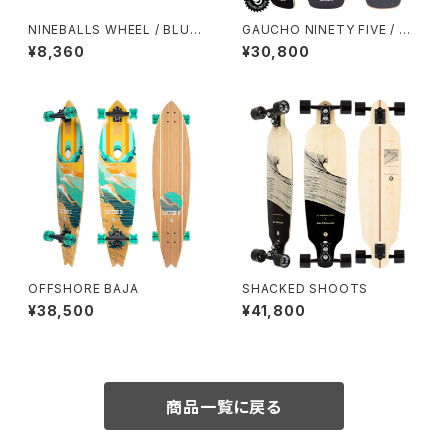
NINEBALLS WHEEL / BLUE
GAUCHO NINETY FIVE / TE
(70mm 78A)
AL
¥8,360
¥30,800
OFFSHORE BAJA
SHACKED SHOOTS
¥38,500
¥41,800
商品一覧に戻る