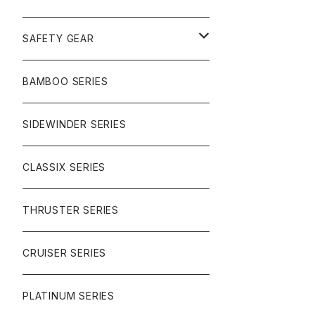
SURF
GULLWING TRUCKS
SAFETY GEAR
CHARGER
CARVING
WHEELS
GLOVES
BAMBOO SERIES
REVERSE SINGLE
NINEBALLS
CRUISER
HARDWARE
SIDEWINDER SERIES
SIDEWINDER II
RACE FORMULA
PARK
CLASSIX SERIES
BUTTER SAUCE
THRUSTER SERIES
BUTTER BALL
CRUISER SERIES
OMEGAS
PLATINUM SERIES