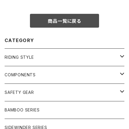
商品一覧に戻る
CATEGORY
RIDING STYLE
FREERIDE
COMPONENTS
SURF
GULLWING TRUCKS
SAFETY GEAR
CHARGER
CARVING
WHEELS
GLOVES
BAMBOO SERIES
REVERSE SINGLE
NINEBALLS
CRUISER
HARDWARE
SIDEWINDER SERIES