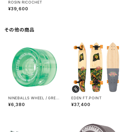
ROSIN RICOCHET
¥39,600
その他の商品
NINEBALLS WHEEL / GREE
EDEN FT.POINT
N (58mm 78A)
¥6,380
¥37,400