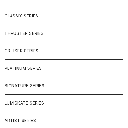
SIDEWINDER II
RACE FORMULA
PARK
CLASSIX SERIES
BUTTER SAUCE
THRUSTER SERIES
BUTTER BALL
CRUISER SERIES
OMEGAS
PLATINUM SERIES
SIGNATURE SERIES
LUMISKATE SERIES
ARTIST SERIES