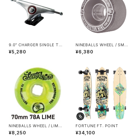
9.0" CHARGER SINGLE TR
NINEBALLS WHEEL / SMOK
UCK / SILVER BLACK
E (61mm 78A)
¥5,280
¥6,380
NINEBALLS WHEEL / LIME
FORTUNE FT. POINT
(70mm 78A)
¥8,250
¥34,100